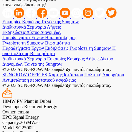
κοινωνικής δικτύωσης!
Ευκαιρίες Καριέρας
Τα νέα της Sungrow
Διαδικτυακά Σεμινάρια
Λήψεις
Εκδηλώσεις
Δίκτυο Διανομέων
Παραδείγματα Έργων
Η αποστολή μας
Γνωρίστε τη Sungrow
Βιωσιμότητα
Παραδείγματα Έργων
Εκδηλώσεις
Γνωρίστε τη Sungrow
Η
αποστολή μας
Βιωσιμότητα
Διαδικτυακά Σεμινάρια
Ευκαιρίες Καριέρας
Λήψεις
Δίκτυο
Διανομέων
Τα νέα της Sungrow
© 2023 SUNGROW. Με επιφύλαξη παντός δικαιώματος.
SUNGROW OFFICES
Χάρτης Ιστότοπου
Πολιτική Απορρήτου
Αντιμετώπιση περιστατικού ασφαλείας
© 2023 SUNGROW. Με επιφύλαξη παντός δικαιώματος.
18MW PV Plant in Dubai
Developer: Recurrent Energy
Owner: empra
EPC:Signal Energy
Capacity:205MWac
Model:SG2500U