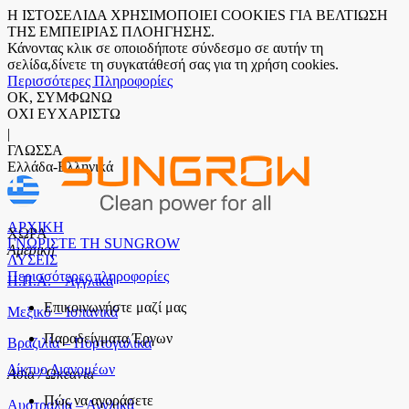
Η ΙΣΤΟΣΕΛΙΔΑ ΧΡΗΣΙΜΟΠΟΙΕΙ COOKIES ΓΙΑ ΒΕΛΤΙΩΣΗ
ΤΗΣ ΕΜΠΕΙΡΙΑΣ ΠΛΟΗΓΗΣΗΣ.
Κάνοντας κλικ σε οποιοδήποτε σύνδεσμο σε αυτήν τη
σελίδα,δίνετε τη συγκατάθεσή σας για τη χρήση cookies.
Περισσότερες Πληροφορίες
ΟΚ, ΣΥΜΦΩΝΩ
ΟΧΙ ΕΥΧΑΡΙΣΤΩ
|
ΓΛΩΣΣΑ
Ελλάδα-Ελληνικά
ΑΡΧΙΚΗ
ΧΩΡΑ
ΓΝΩΡΙΣΤΕ ΤΗ SUNGROW
Αμερική
ΛΥΣΕΙΣ
Περισσότερες πληροφορίες
Η.Π.Α. – Αγγλικά
Επικοινωνήστε μαζί μας
Μεξικό – Ισπανικά
Παραδείγματα Έργων
Βραζιλία – Πορτογαλικά
Δίκτυο Διανομέων
Ασία / Ωκεανία
Πώς να αγοράσετε
Αυστραλία – Αγγλικά