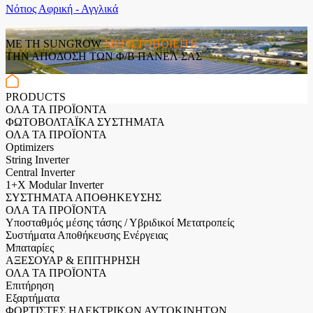
Νότιος Αφρική - Αγγλικά
ΜΕ ΤΗ SUNGROW
ΜΕΓΙΣΤΟΠΟΙΕΙΤΕ
ΤΗΝ ΑΠΟΔΟΣΗ ΤΩΝ Φ/Β ΠΑΝΕΛ ΣΑΣ
PRODUCTS
ΟΛΑ ΤΑ ΠΡΟΪΟΝΤΑ
ΦΩΤΟΒΟΛΤΑΪΚΑ ΣΥΣΤΗΜΑΤΑ
ΟΛΑ ΤΑ ΠΡΟΪΟΝΤΑ
Optimizers
String Inverter
Central Inverter
1+X Modular Inverter
ΣΥΣΤΗΜΑΤΑ ΑΠΟΘΗΚΕΥΣΗΣ
ΟΛΑ ΤΑ ΠΡΟΪΟΝΤΑ
Υποσταθμός μέσης τάσης / Υβριδικοί Μετατροπείς
Συστήματα Αποθήκευσης Ενέργειας
Μπαταρίες
ΑΞΕΣΟΥΑΡ & ΕΠΙΤΗΡΗΣΗ
ΟΛΑ ΤΑ ΠΡΟΪΟΝΤΑ
Επιτήρηση
Εξαρτήματα
ΦΟΡΤΙΣΤΕΣ ΗΛΕΚΤΡΙΚΩΝ ΑΥΤΟΚΙΝΗΤΩΝ