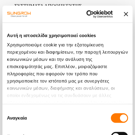
ΣΥΣΤΗΜΑΤΑ ΑΠΟΘΗΚΕΥΣΗΣ
Οικιακά Συστήματα Αποθήκευσης
Εμπορικά Συστήματα Αποθήκευσης
Αυτή η ιστοσελίδα χρησιμοποιεί cookies
Συστήματα Αποθήκευσης Μεγάλης Κλίμακας
Χρησιμοποιούμε cookie για την εξατομίκευση
ΦΟΡΤΙΣΗ ΗΛΕΚΤΡΙΚΩΝ ΑΥΤΟΚΙΝΗΤΩΝ (EV)
περιεχομένου και διαφημίσεων, την παροχή λειτουργιών
Οικιακή λύση Inverter + Μπαταρία + Φορτιστής
κοινωνικών μέσων και την ανάλυση της
επισκεψιμότητάς μας. Επιπλέον, μοιραζόμαστε
Φόρτιση DC
πληροφορίες που αφορούν τον τρόπο που
Δημόσια ταχεία φόρτιση
χρησιμοποιείτε τον ιστότοπό μας με συνεργάτες
ΠΛΩΤΑ ΦΩΤΟΒΟΛΤΑΪΚΑ ΣΥΣΤΗΜΑΤΑ
κοινωνικών μέσων, διαφήμισης και αναλύσεων, οι
οποίοι ενδεχομένως να τις συνδυάσουν με άλλες
Πλωτό Φ/Β Σύστημα
πληροφορίες που τους έχετε παραχωρήσει ή τις οποίες
ΦΩΤΟΒΟΛΤΑΪΚΟΙ ΣΤΑΘΜΟΙ
έχουν συλλέξει σε σχέση με την από μέρους σας χρήση
Επιλογή
των υπηρεσιών τους.
Αναγκαία
Οικιακά Φωτοβολταϊκά Συστήματα
συγκατάθεσης
Πράσινα Συστήματα