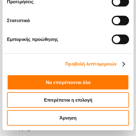
Προτιμήσεις
ΠΡΟΪΟΝΤΑ
ALL PRODUCTS
ΦΩΤΟΒΟΛΤΑΪΚΑ ΣΥΣΤΗΜΑΤΑ
Στατιστικά
Optimizers
String Inverter
Εμπορικής προώθησης
Central Inverter
1+X Modular Inverter
Προβολή λεπτομερειών
ΣΥΣΤΗΜΑΤΑ ΑΠΟΘΗΚΕΥΣΗΣ
Υποσταθμός μέσης τάσης / Υβριδικοί Μετατροπείς
Να επιτρέπονται όλα
Συστήματα Αποθήκευσης Ενέργειας
Μπαταρίες
Επιτρέπεται η επιλογή
ΑΞΕΣΟΥΑΡ & ΕΠΙΤΗΡΗΣΗ
Άρνηση
Επιτήρηση
Εξαρτήματα